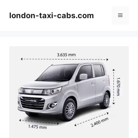
Langsung
ke
london-taxi-cabs.com
Menu
isi