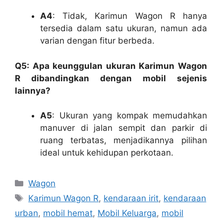
A4
: Tidak, Karimun Wagon R hanya
tersedia dalam satu ukuran, namun ada
varian dengan fitur berbeda.
Q5: Apa keunggulan ukuran Karimun Wagon
R dibandingkan dengan mobil sejenis
lainnya?
A5
: Ukuran yang kompak memudahkan
manuver di jalan sempit dan parkir di
ruang terbatas, menjadikannya pilihan
ideal untuk kehidupan perkotaan.
Kategori
Wagon
Tag
Karimun Wagon R
,
kendaraan irit
,
kendaraan
urban
,
mobil hemat
,
Mobil Keluarga
,
mobil