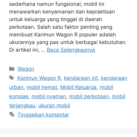
sederhana namun fungsional, mobil ini
menawarkan kenyamanan dan kepraktisan
untuk keluarga yang tinggal di daerah
perkotaan. Salah satu faktor penting yang
membuat Karimun Wagon R populer adalah
ukurannya yang pas untuk berbagai kebutuhan.
Di artikel ini, …
Baca Selengkapnya
Kategori
Wagon
Tag
Karimun Wagon R
,
kendaraan irit
,
kendaraan
urban
,
mobil hemat
,
Mobil Keluarga
,
mobil
kompak
,
mobil nyaman
,
mobil perkotaan
,
mobil
terjangkau
,
ukuran mobil
Tinggalkan komentar