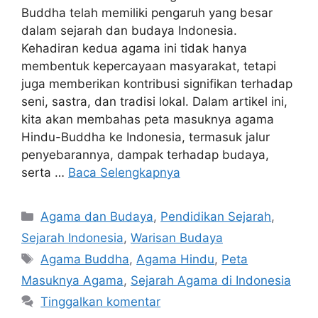
Buddha telah memiliki pengaruh yang besar
dalam sejarah dan budaya Indonesia.
Kehadiran kedua agama ini tidak hanya
membentuk kepercayaan masyarakat, tetapi
juga memberikan kontribusi signifikan terhadap
seni, sastra, dan tradisi lokal. Dalam artikel ini,
kita akan membahas peta masuknya agama
Hindu-Buddha ke Indonesia, termasuk jalur
penyebarannya, dampak terhadap budaya,
serta …
Baca Selengkapnya
Kategori
Agama dan Budaya
,
Pendidikan Sejarah
,
Sejarah Indonesia
,
Warisan Budaya
Tag
Agama Buddha
,
Agama Hindu
,
Peta
Masuknya Agama
,
Sejarah Agama di Indonesia
Tinggalkan komentar