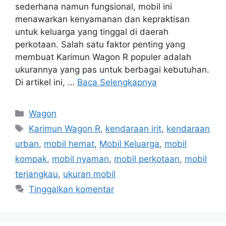
sederhana namun fungsional, mobil ini
menawarkan kenyamanan dan kepraktisan
untuk keluarga yang tinggal di daerah
perkotaan. Salah satu faktor penting yang
membuat Karimun Wagon R populer adalah
ukurannya yang pas untuk berbagai kebutuhan.
Di artikel ini, …
Baca Selengkapnya
Kategori
Wagon
Tag
Karimun Wagon R
,
kendaraan irit
,
kendaraan
urban
,
mobil hemat
,
Mobil Keluarga
,
mobil
kompak
,
mobil nyaman
,
mobil perkotaan
,
mobil
terjangkau
,
ukuran mobil
Tinggalkan komentar