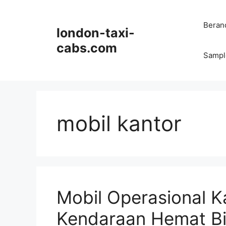
Langsung
ke
Beran
london-taxi-
isi
cabs.com
Sampl
mobil kantor
Mobil Operasional Ka
Kendaraan Hemat B