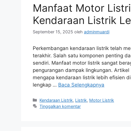
Manfaat Motor Listr
Kendaraan Listrik Le
September 15, 2025
oleh
adminmuardi
Perkembangan kendaraan listrik telah m
terakhir. Salah satu komponen penting dala
sendiri. Manfaat motor listrik sangat bera
pengurangan dampak lingkungan. Artikel
mengapa kendaraan listrik lebih efisien 
lengkap …
Baca Selengkapnya
Kategori
Kendaraan Listrik
,
Listrik
,
Motor Listrik
Tinggalkan komentar