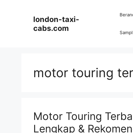
Langsung
ke
Beran
london-taxi-
isi
cabs.com
Sampl
motor touring te
Motor Touring Terb
Lengkap & Rekomen