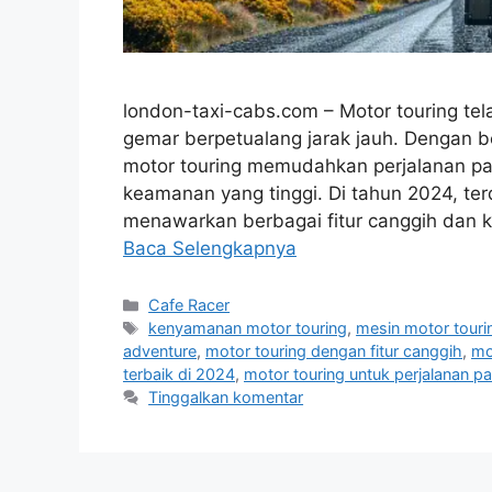
london-taxi-cabs.com – Motor touring te
gemar berpetualang jarak jauh. Dengan b
motor touring memudahkan perjalanan pa
keamanan yang tinggi. Di tahun 2024, ter
menawarkan berbagai fitur canggih dan k
Baca Selengkapnya
Kategori
Cafe Racer
Tag
kenyamanan motor touring
,
mesin motor touri
adventure
,
motor touring dengan fitur canggih
,
mo
terbaik di 2024
,
motor touring untuk perjalanan p
Tinggalkan komentar