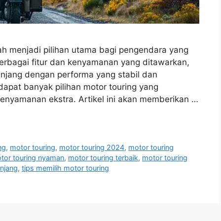
lah menjadi pilihan utama bagi pengendara yang
erbagai fitur dan kenyamanan yang ditawarkan,
njang dengan performa yang stabil dan
dapat banyak pilihan motor touring yang
enyamanan ekstra. Artikel ini akan memberikan …
ng
,
motor touring
,
motor touring 2024
,
motor touring
tor touring nyaman
,
motor touring terbaik
,
motor touring
anjang
,
tips memilih motor touring