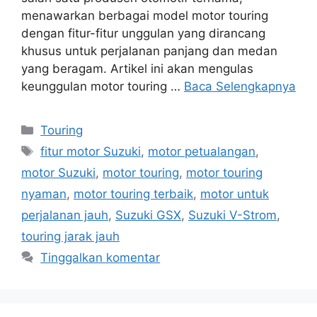
menawarkan berbagai model motor touring
dengan fitur-fitur unggulan yang dirancang
khusus untuk perjalanan panjang dan medan
yang beragam. Artikel ini akan mengulas
keunggulan motor touring …
Baca Selengkapnya
Kategori
Touring
Tag
fitur motor Suzuki
,
motor petualangan
,
motor Suzuki
,
motor touring
,
motor touring
nyaman
,
motor touring terbaik
,
motor untuk
perjalanan jauh
,
Suzuki GSX
,
Suzuki V-Strom
,
touring jarak jauh
Tinggalkan komentar