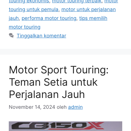
touring ekonomis
,
motor touring terbaik
,
motor
touring untuk pemula
,
motor untuk perjalanan
jauh
,
performa motor touring
,
tips memilih
motor touring
Tinggalkan komentar
Motor Sport Touring:
Teman Setia untuk
Perjalanan Jauh
November 14, 2024
oleh
admin