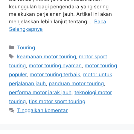
keunggulan bagi pengendara yang sering
melakukan perjalanan jauh. Artikel ini akan
menjelaskan lebih lanjut tentang …
Baca
Selengkapnya
Kategori
Touring
Tag
keamanan motor touring
,
motor sport
touring
,
motor touring nyaman
,
motor touring
populer
,
motor touring terbaik
,
motor untuk
perjalanan jauh
,
panduan motor touring
,
performa motor jarak jauh
,
teknologi motor
touring
,
tips motor sport touring
Tinggalkan komentar