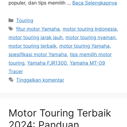
populer, dan tips memilih …
Baca Selengkapnya
Kategori
Touring
Tag
fitur motor Yamaha
,
motor touring Indonesia
,
motor touring jarak jauh
,
motor touring nyaman
,
motor touring terbaik
,
motor touring Yamaha
,
spesifikasi motor Yamaha
,
tips memilih motor
touring
,
Yamaha FJR1300
,
Yamaha MT-09
Tracer
Tinggalkan komentar
Motor Touring Terbaik
2024: Panduan