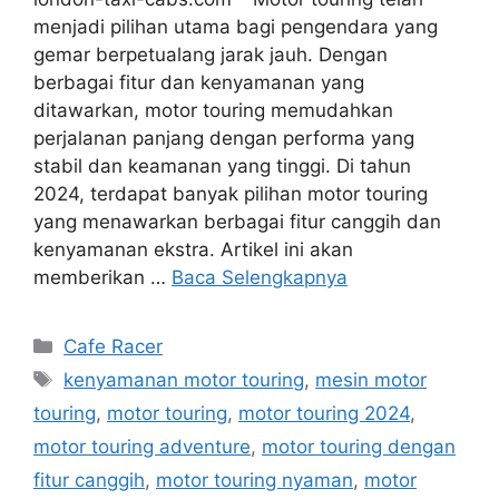
menjadi pilihan utama bagi pengendara yang
gemar berpetualang jarak jauh. Dengan
berbagai fitur dan kenyamanan yang
ditawarkan, motor touring memudahkan
perjalanan panjang dengan performa yang
stabil dan keamanan yang tinggi. Di tahun
2024, terdapat banyak pilihan motor touring
yang menawarkan berbagai fitur canggih dan
kenyamanan ekstra. Artikel ini akan
memberikan …
Baca Selengkapnya
Kategori
Cafe Racer
Tag
kenyamanan motor touring
,
mesin motor
touring
,
motor touring
,
motor touring 2024
,
motor touring adventure
,
motor touring dengan
fitur canggih
,
motor touring nyaman
,
motor