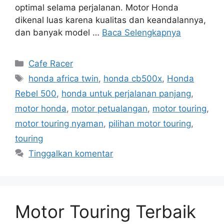
optimal selama perjalanan. Motor Honda
dikenal luas karena kualitas dan keandalannya,
dan banyak model …
Baca Selengkapnya
Kategori
Cafe Racer
Tag
honda africa twin
,
honda cb500x
,
Honda
Rebel 500
,
honda untuk perjalanan panjang
,
motor honda
,
motor petualangan
,
motor touring
,
motor touring nyaman
,
pilihan motor touring
,
touring
Tinggalkan komentar
Motor Touring Terbaik