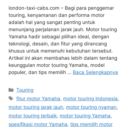
london-taxi-cabs.com – Bagi para penggemar
touring, kenyamanan dan performa motor
adalah hal yang sangat penting untuk
menunjang perjalanan jarak jauh. Motor touring
Yamaha hadir sebagai pilihan ideal, dengan
teknologi, desain, dan fitur yang dirancang
khusus untuk memenuhi kebutuhan tersebut.
Artikel ini akan membahas lebih dalam tentang
keunggulan motor touring Yamaha, model
populer, dan tips memilih …
Baca Selengkapnya
Kategori
Touring
Tag
fitur motor Yamaha
,
motor touring Indonesia
,
motor touring jarak jauh
,
motor touring nyaman
,
motor touring terbaik
,
motor touring Yamaha
,
spesifikasi motor Yamaha
,
tips memilih motor