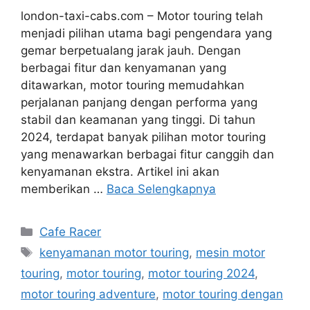
london-taxi-cabs.com – Motor touring telah
menjadi pilihan utama bagi pengendara yang
gemar berpetualang jarak jauh. Dengan
berbagai fitur dan kenyamanan yang
ditawarkan, motor touring memudahkan
perjalanan panjang dengan performa yang
stabil dan keamanan yang tinggi. Di tahun
2024, terdapat banyak pilihan motor touring
yang menawarkan berbagai fitur canggih dan
kenyamanan ekstra. Artikel ini akan
memberikan …
Baca Selengkapnya
Kategori
Cafe Racer
Tag
kenyamanan motor touring
,
mesin motor
touring
,
motor touring
,
motor touring 2024
,
motor touring adventure
,
motor touring dengan