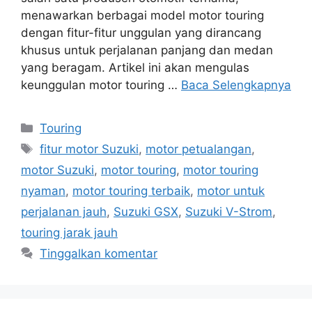
menawarkan berbagai model motor touring
dengan fitur-fitur unggulan yang dirancang
khusus untuk perjalanan panjang dan medan
yang beragam. Artikel ini akan mengulas
keunggulan motor touring …
Baca Selengkapnya
Kategori
Touring
Tag
fitur motor Suzuki
,
motor petualangan
,
motor Suzuki
,
motor touring
,
motor touring
nyaman
,
motor touring terbaik
,
motor untuk
perjalanan jauh
,
Suzuki GSX
,
Suzuki V-Strom
,
touring jarak jauh
Tinggalkan komentar