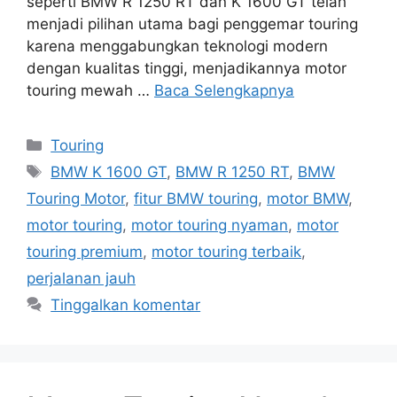
seperti BMW R 1250 RT dan K 1600 GT telah
menjadi pilihan utama bagi penggemar touring
karena menggabungkan teknologi modern
dengan kualitas tinggi, menjadikannya motor
touring mewah …
Baca Selengkapnya
Kategori
Touring
Tag
BMW K 1600 GT
,
BMW R 1250 RT
,
BMW
Touring Motor
,
fitur BMW touring
,
motor BMW
,
motor touring
,
motor touring nyaman
,
motor
touring premium
,
motor touring terbaik
,
perjalanan jauh
Tinggalkan komentar