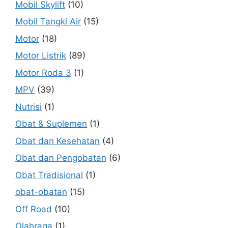
Mobil Skylift
(10)
Mobil Tangki Air
(15)
Motor
(18)
Motor Listrik
(89)
Motor Roda 3
(1)
MPV
(39)
Nutrisi
(1)
Obat & Suplemen
(1)
Obat dan Kesehatan
(4)
Obat dan Pengobatan
(6)
Obat Tradisional
(1)
obat-obatan
(15)
Off Road
(10)
Olahraga
(1)