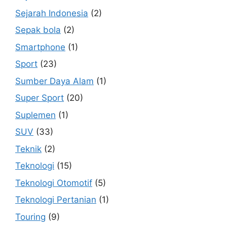
Sejarah Indonesia
(2)
Sepak bola
(2)
Smartphone
(1)
Sport
(23)
Sumber Daya Alam
(1)
Super Sport
(20)
Suplemen
(1)
SUV
(33)
Teknik
(2)
Teknologi
(15)
Teknologi Otomotif
(5)
Teknologi Pertanian
(1)
Touring
(9)