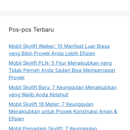
Pos-pos Terbaru
Mobil Skylift Walker: 10 Manfaat Luar Biasa
yang Bikin Proyek Anda Lebih Efisien
Mobil Skylift PLN: 5 Fitur Menakjubkan yang
Tidak Pernah Anda Sadari Bisa Mempercepat
Proyek
Mobil Skylift Baru: 7 Keunggulan Menakjubkan
yang Wajib Anda Ketahui!
Mobil Skylift 18 Meter: 7 Keunggulan
Menakjubkan untuk Proyek Konstruksi Aman &
Efisien
Mobil Pemadam Skylift: 7 Keunggulan