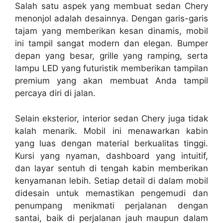
Salah satu aspek yang membuat sedan Chery
menonjol adalah desainnya. Dengan garis-garis
tajam yang memberikan kesan dinamis, mobil
ini tampil sangat modern dan elegan. Bumper
depan yang besar, grille yang ramping, serta
lampu LED yang futuristik memberikan tampilan
premium yang akan membuat Anda tampil
percaya diri di jalan.
Selain eksterior, interior sedan Chery juga tidak
kalah menarik. Mobil ini menawarkan kabin
yang luas dengan material berkualitas tinggi.
Kursi yang nyaman, dashboard yang intuitif,
dan layar sentuh di tengah kabin memberikan
kenyamanan lebih. Setiap detail di dalam mobil
didesain untuk memastikan pengemudi dan
penumpang menikmati perjalanan dengan
santai, baik di perjalanan jauh maupun dalam