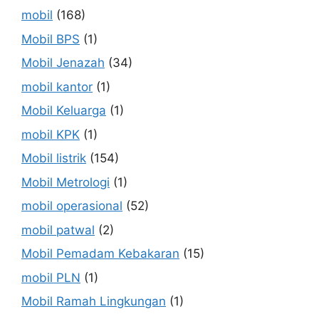
mobil
(168)
Mobil BPS
(1)
Mobil Jenazah
(34)
mobil kantor
(1)
Mobil Keluarga
(1)
mobil KPK
(1)
Mobil listrik
(154)
Mobil Metrologi
(1)
mobil operasional
(52)
mobil patwal
(2)
Mobil Pemadam Kebakaran
(15)
mobil PLN
(1)
Mobil Ramah Lingkungan
(1)