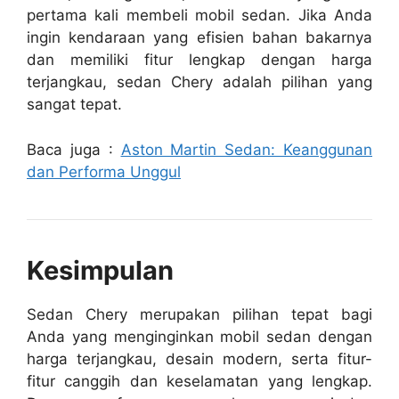
pertama kali membeli mobil sedan. Jika Anda
ingin kendaraan yang efisien bahan bakarnya
dan memiliki fitur lengkap dengan harga
terjangkau, sedan Chery adalah pilihan yang
sangat tepat.
Baca juga :
Aston Martin Sedan: Keanggunan
dan Performa Unggul
Kesimpulan
Sedan Chery merupakan pilihan tepat bagi
Anda yang menginginkan mobil sedan dengan
harga terjangkau, desain modern, serta fitur-
fitur canggih dan keselamatan yang lengkap.