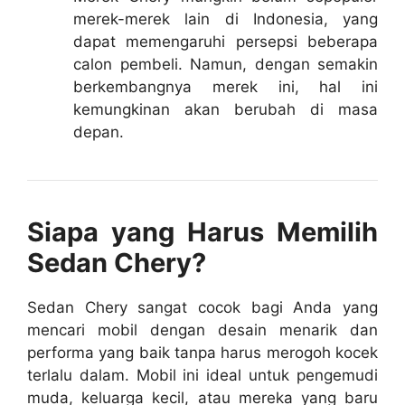
merek-merek lain di Indonesia, yang
dapat memengaruhi persepsi beberapa
calon pembeli. Namun, dengan semakin
berkembangnya merek ini, hal ini
kemungkinan akan berubah di masa
depan.
Siapa yang Harus Memilih
Sedan Chery?
Sedan Chery sangat cocok bagi Anda yang
mencari mobil dengan desain menarik dan
performa yang baik tanpa harus merogoh kocek
terlalu dalam. Mobil ini ideal untuk pengemudi
muda, keluarga kecil, atau mereka yang baru