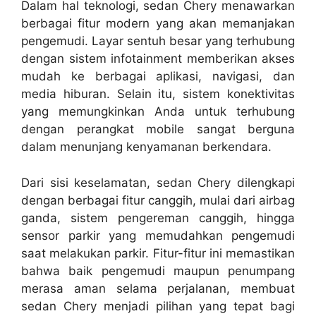
Dalam hal teknologi, sedan Chery menawarkan
berbagai fitur modern yang akan memanjakan
pengemudi. Layar sentuh besar yang terhubung
dengan sistem infotainment memberikan akses
mudah ke berbagai aplikasi, navigasi, dan
media hiburan. Selain itu, sistem konektivitas
yang memungkinkan Anda untuk terhubung
dengan perangkat mobile sangat berguna
dalam menunjang kenyamanan berkendara.
Dari sisi keselamatan, sedan Chery dilengkapi
dengan berbagai fitur canggih, mulai dari airbag
ganda, sistem pengereman canggih, hingga
sensor parkir yang memudahkan pengemudi
saat melakukan parkir. Fitur-fitur ini memastikan
bahwa baik pengemudi maupun penumpang
merasa aman selama perjalanan, membuat
sedan Chery menjadi pilihan yang tepat bagi