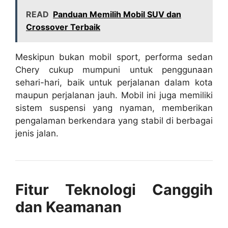
READ
Panduan Memilih Mobil SUV dan
Crossover Terbaik
Meskipun bukan mobil sport, performa sedan
Chery cukup mumpuni untuk penggunaan
sehari-hari, baik untuk perjalanan dalam kota
maupun perjalanan jauh. Mobil ini juga memiliki
sistem suspensi yang nyaman, memberikan
pengalaman berkendara yang stabil di berbagai
jenis jalan.
Fitur Teknologi Canggih
dan Keamanan