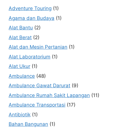
Adventure Touring
(1)
Agama dan Budaya
(1)
Alat Bantu
(2)
Alat Berat
(2)
Alat dan Mesin Pertanian
(1)
Alat Laboratorium
(1)
Alat Ukur
(1)
Ambulance
(48)
Ambulance Gawat Darurat
(9)
Ambulance Rumah Sakit Lapangan
(11)
Ambulance Transportasi
(17)
Antibiotik
(1)
Bahan Bangunan
(1)