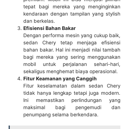
tepat bagi mereka yang menginginkan
kendaraan dengan tampilan yang stylish
dan berkelas.
Efisiensi Bahan Bakar
Dengan performa mesin yang cukup baik,
sedan Chery tetap menjaga efisiensi
bahan bakar. Hal ini menjadi nilai tambah
bagi mereka yang sering menggunakan
mobil untuk perjalanan sehari-hari,
sekaligus menghemat biaya operasional.
Fitur Keamanan yang Canggih
Fitur keselamatan dalam sedan Chery
tidak hanya lengkap tetapi juga modern.
Ini memastikan perlindungan yang
maksimal bagi pengemudi dan
penumpang selama berkendara.