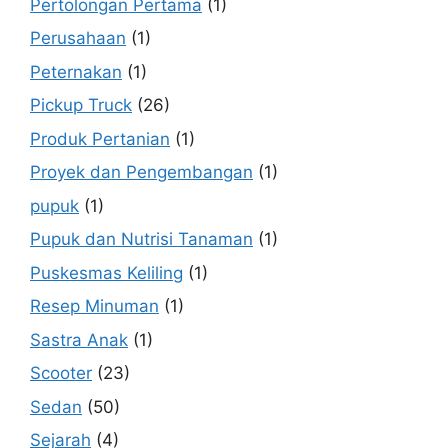
Pertolongan Pertama
(1)
Perusahaan
(1)
Peternakan
(1)
Pickup Truck
(26)
Produk Pertanian
(1)
Proyek dan Pengembangan
(1)
pupuk
(1)
Pupuk dan Nutrisi Tanaman
(1)
Puskesmas Keliling
(1)
Resep Minuman
(1)
Sastra Anak
(1)
Scooter
(23)
Sedan
(50)
Sejarah
(4)