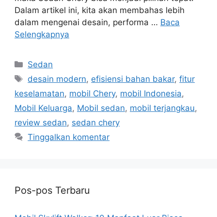
Dalam artikel ini, kita akan membahas lebih
dalam mengenai desain, performa …
Baca
Selengkapnya
Kategori
Sedan
Tag
desain modern
,
efisiensi bahan bakar
,
fitur
keselamatan
,
mobil Chery
,
mobil Indonesia
,
Mobil Keluarga
,
Mobil sedan
,
mobil terjangkau
,
review sedan
,
sedan chery
Tinggalkan komentar
Pos-pos Terbaru