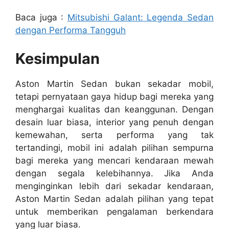
Baca juga :
Mitsubishi Galant: Legenda Sedan
dengan Performa Tangguh
Kesimpulan
Aston Martin Sedan bukan sekadar mobil,
tetapi pernyataan gaya hidup bagi mereka yang
menghargai kualitas dan keanggunan. Dengan
desain luar biasa, interior yang penuh dengan
kemewahan, serta performa yang tak
tertandingi, mobil ini adalah pilihan sempurna
bagi mereka yang mencari kendaraan mewah
dengan segala kelebihannya. Jika Anda
menginginkan lebih dari sekadar kendaraan,
Aston Martin Sedan adalah pilihan yang tepat
untuk memberikan pengalaman berkendara
yang luar biasa.