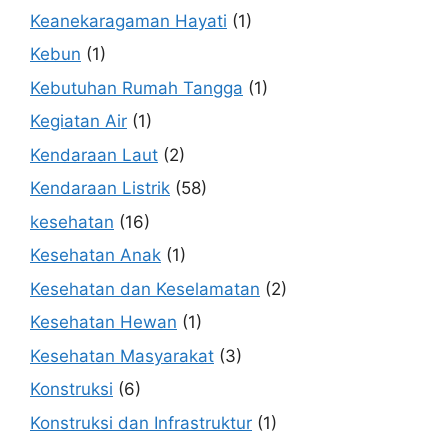
Keanekaragaman Hayati
(1)
Kebun
(1)
Kebutuhan Rumah Tangga
(1)
Kegiatan Air
(1)
Kendaraan Laut
(2)
Kendaraan Listrik
(58)
kesehatan
(16)
Kesehatan Anak
(1)
Kesehatan dan Keselamatan
(2)
Kesehatan Hewan
(1)
Kesehatan Masyarakat
(3)
Konstruksi
(6)
Konstruksi dan Infrastruktur
(1)