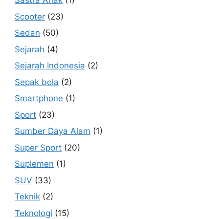
Sastra Anak
(1)
Scooter
(23)
Sedan
(50)
Sejarah
(4)
Sejarah Indonesia
(2)
Sepak bola
(2)
Smartphone
(1)
Sport
(23)
Sumber Daya Alam
(1)
Super Sport
(20)
Suplemen
(1)
SUV
(33)
Teknik
(2)
Teknologi
(15)