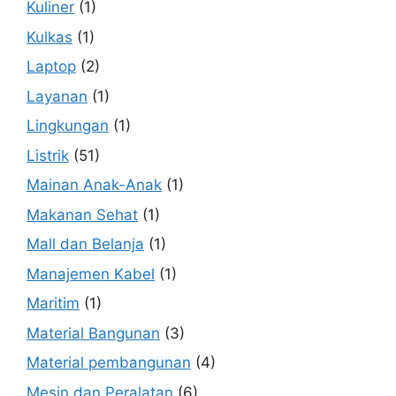
Kuliner
(1)
Kulkas
(1)
Laptop
(2)
Layanan
(1)
Lingkungan
(1)
Listrik
(51)
Mainan Anak-Anak
(1)
Makanan Sehat
(1)
Mall dan Belanja
(1)
Manajemen Kabel
(1)
Maritim
(1)
Material Bangunan
(3)
Material pembangunan
(4)
Mesin dan Peralatan
(6)