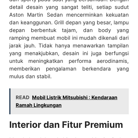
detail desain yang sangat teliti, setiap sudut
Aston Martin Sedan mencerminkan kekuatan
dan keanggunan. Grill depan yang besar, lampu
depan berbentuk tajam, dan body yang
ramping membuat mobil ini mudah dikenali dari
jarak jauh. Tidak hanya menawarkan tampilan
yang menakjubkan, desain ini juga berfungsi
untuk meningkatkan performa aerodinamis,
memberikan pengalaman berkendara yang
mulus dan stabil.
READ
Mobil Listrik Mitsubishi : Kendaraan
Ramah Lingkungan
Interior dan Fitur Premium