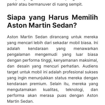
parkir atau bermanuver di ruang sempit.
Siapa yang Harus Memilih
Aston Martin Sedan?
Aston Martin Sedan dirancang untuk mereka
yang mencari lebih dari sekadar mobil biasa. Ini
adalah kendaraan yang menawarkan
pengalaman mengemudi yang luar biasa
dengan performa tinggi, kenyamanan maksimal,
dan desain yang mencuri perhatian. Audiens
target untuk mobil ini adalah profesional sukses
yang ingin menunjukkan status mereka dengan
kendaraan premium. Selain itu, mereka yang
mengutamakan kualitas, teknologi, dan
performa akan merasa puas dengan Aston
Martin Sedan.