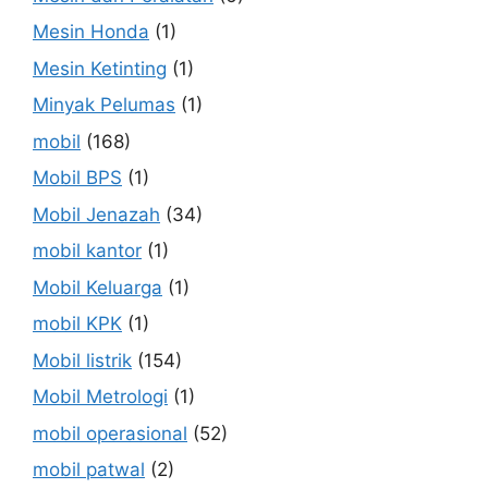
Mesin Honda
(1)
Mesin Ketinting
(1)
Minyak Pelumas
(1)
mobil
(168)
Mobil BPS
(1)
Mobil Jenazah
(34)
mobil kantor
(1)
Mobil Keluarga
(1)
mobil KPK
(1)
Mobil listrik
(154)
Mobil Metrologi
(1)
mobil operasional
(52)
mobil patwal
(2)