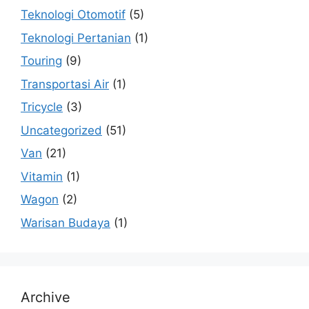
Teknologi Otomotif
(5)
Teknologi Pertanian
(1)
Touring
(9)
Transportasi Air
(1)
Tricycle
(3)
Uncategorized
(51)
Van
(21)
Vitamin
(1)
Wagon
(2)
Warisan Budaya
(1)
Archive