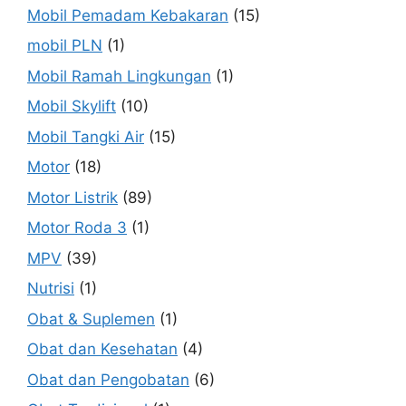
Mobil Pemadam Kebakaran
(15)
mobil PLN
(1)
Mobil Ramah Lingkungan
(1)
Mobil Skylift
(10)
Mobil Tangki Air
(15)
Motor
(18)
Motor Listrik
(89)
Motor Roda 3
(1)
MPV
(39)
Nutrisi
(1)
Obat & Suplemen
(1)
Obat dan Kesehatan
(4)
Obat dan Pengobatan
(6)