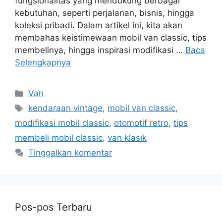
fungsionalitas yang mendukung berbagai
kebutuhan, seperti perjalanan, bisnis, hingga
koleksi pribadi. Dalam artikel ini, kita akan
membahas keistimewaan mobil van classic, tips
membelinya, hingga inspirasi modifikasi …
Baca
Selengkapnya
Kategori
Van
Tag
kendaraan vintage
,
mobil van classic
,
modifikasi mobil classic
,
otomotif retro
,
tips
membeli mobil classic
,
van klasik
Tinggalkan komentar
Pos-pos Terbaru