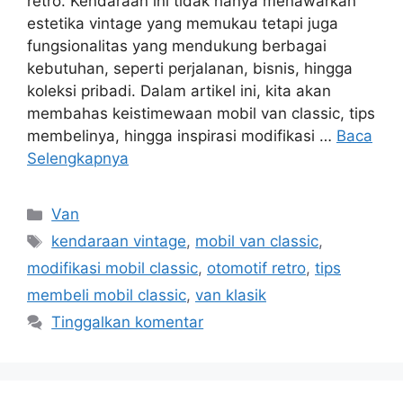
retro. Kendaraan ini tidak hanya menawarkan
estetika vintage yang memukau tetapi juga
fungsionalitas yang mendukung berbagai
kebutuhan, seperti perjalanan, bisnis, hingga
koleksi pribadi. Dalam artikel ini, kita akan
membahas keistimewaan mobil van classic, tips
membelinya, hingga inspirasi modifikasi …
Baca
Selengkapnya
Kategori
Van
Tag
kendaraan vintage
,
mobil van classic
,
modifikasi mobil classic
,
otomotif retro
,
tips
membeli mobil classic
,
van klasik
Tinggalkan komentar