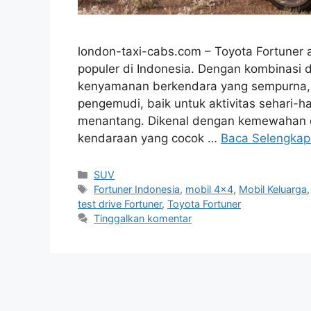
london-taxi-cabs.com – Toyota Fortuner 
populer di Indonesia. Dengan kombinasi 
kenyamanan berkendara yang sempurna, F
pengemudi, baik untuk aktivitas sehari-
menantang. Dikenal dengan kemewahan da
kendaraan yang cocok …
Baca Selengka
Kategori
SUV
Tag
Fortuner Indonesia
,
mobil 4x4
,
Mobil Keluarga
test drive Fortuner
,
Toyota Fortuner
Tinggalkan komentar