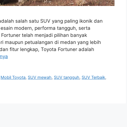
adalah salah satu SUV yang paling ikonik dan
desain modern, performa tangguh, serta
ortuner telah menjadi pilihan banyak
hari maupun petualangan di medan yang lebih
n fitur lengkap, Toyota Fortuner adalah
pnya
,
Mobil Toyota
,
SUV mewah
,
SUV tangguh
,
SUV Terbaik
,