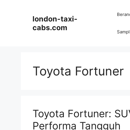
Langsung
ke
Beran
london-taxi-
isi
cabs.com
Sampl
Toyota Fortuner
Toyota Fortuner: 
Performa Tangguh