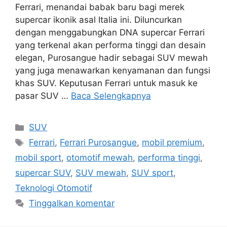
Ferrari, menandai babak baru bagi merek
supercar ikonik asal Italia ini. Diluncurkan
dengan menggabungkan DNA supercar Ferrari
yang terkenal akan performa tinggi dan desain
elegan, Purosangue hadir sebagai SUV mewah
yang juga menawarkan kenyamanan dan fungsi
khas SUV. Keputusan Ferrari untuk masuk ke
pasar SUV …
Baca Selengkapnya
Kategori
SUV
Tag
Ferrari
,
Ferrari Purosangue
,
mobil premium
,
mobil sport
,
otomotif mewah
,
performa tinggi
,
supercar SUV
,
SUV mewah
,
SUV sport
,
Teknologi Otomotif
Tinggalkan komentar