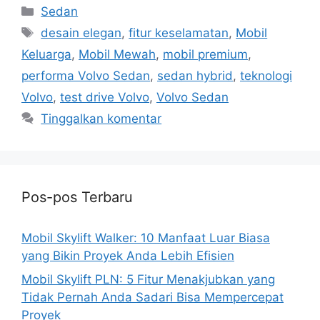
Kategori
Sedan
Tag
desain elegan
,
fitur keselamatan
,
Mobil
Keluarga
,
Mobil Mewah
,
mobil premium
,
performa Volvo Sedan
,
sedan hybrid
,
teknologi
Volvo
,
test drive Volvo
,
Volvo Sedan
Tinggalkan komentar
Pos-pos Terbaru
Mobil Skylift Walker: 10 Manfaat Luar Biasa
yang Bikin Proyek Anda Lebih Efisien
Mobil Skylift PLN: 5 Fitur Menakjubkan yang
Tidak Pernah Anda Sadari Bisa Mempercepat
Proyek