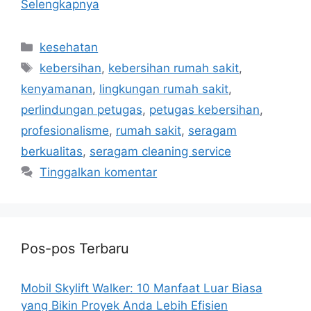
Selengkapnya
Kategori
kesehatan
Tag
kebersihan
,
kebersihan rumah sakit
,
kenyamanan
,
lingkungan rumah sakit
,
perlindungan petugas
,
petugas kebersihan
,
profesionalisme
,
rumah sakit
,
seragam
berkualitas
,
seragam cleaning service
Tinggalkan komentar
Pos-pos Terbaru
Mobil Skylift Walker: 10 Manfaat Luar Biasa
yang Bikin Proyek Anda Lebih Efisien