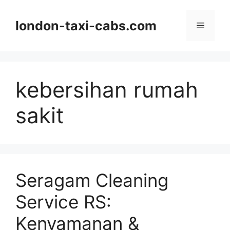
Langsung
ke
london-taxi-cabs.com
Menu
isi
kebersihan rumah
sakit
Seragam Cleaning
Service RS:
Kenyamanan &