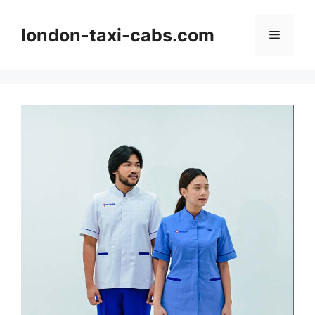
Langsung
ke
london-taxi-cabs.com
Menu
isi