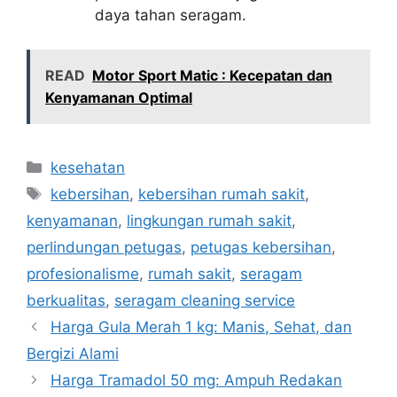
daya tahan seragam.
READ
Motor Sport Matic : Kecepatan dan
Kenyamanan Optimal
Kategori
kesehatan
Tag
kebersihan
,
kebersihan rumah sakit
,
kenyamanan
,
lingkungan rumah sakit
,
perlindungan petugas
,
petugas kebersihan
,
profesionalisme
,
rumah sakit
,
seragam
berkualitas
,
seragam cleaning service
Harga Gula Merah 1 kg: Manis, Sehat, dan
Bergizi Alami
Harga Tramadol 50 mg: Ampuh Redakan