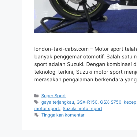
london-taxi-cabs.com – Motor sport tela
banyak penggemar otomotif. Salah satu m
sport adalah Suzuki. Dengan kombinasi d
teknologi terkini, Suzuki motor sport menja
merasakan pengalaman berkendara yang b
Kategori
Super Sport
Tag
gaya terjangkau
,
GSX-R150
,
GSX-S750
,
kecep
motor sport.
,
Suzuki motor sport
Tinggalkan komentar