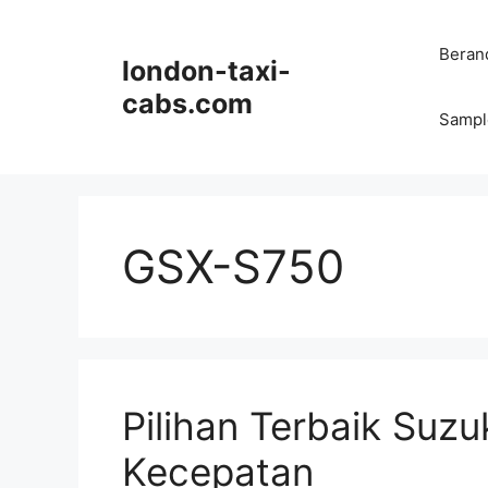
Langsung
ke
Beran
london-taxi-
isi
cabs.com
Sampl
GSX-S750
Pilihan Terbaik Suzu
Kecepatan