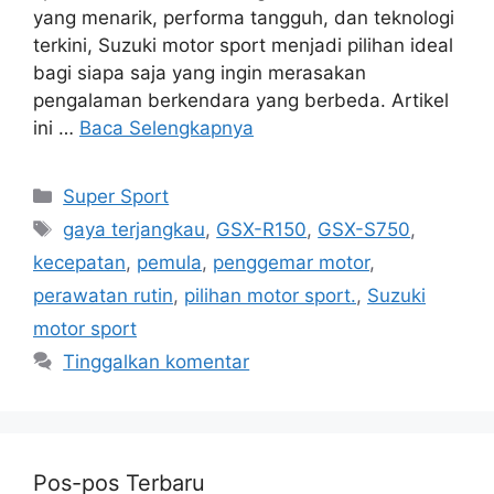
yang menarik, performa tangguh, dan teknologi
terkini, Suzuki motor sport menjadi pilihan ideal
bagi siapa saja yang ingin merasakan
pengalaman berkendara yang berbeda. Artikel
ini …
Baca Selengkapnya
Kategori
Super Sport
Tag
gaya terjangkau
,
GSX-R150
,
GSX-S750
,
kecepatan
,
pemula
,
penggemar motor
,
perawatan rutin
,
pilihan motor sport.
,
Suzuki
motor sport
Tinggalkan komentar
Pos-pos Terbaru