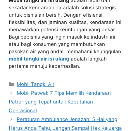
Mobil tangki air isi ulang
adalah lebih dari
sekadar kendaraan; ia adalah solusi strategis
untuk bisnis air bersih. Dengan efisiensi,
fleksibilitas, dan jaminan kualitas, kendaraan ini
menawarkan potensi keuntungan yang besar.
Bagi pebisnis yang ingin masuk ke industri ini
atau bagi konsumen yang membutuhkan
pasokan air yang andal, memahami keunggulan
mobil tangki air isi ulang
adalah langkah
pertama menuju keberhasilan.
Kategori
Mobil Tangki Air
Mobil Patwal: 7 Tips Memilih Kendaraan
Patroli yang Tepat untuk Kebutuhan
Operasional
Peraturan Ambulance Jenazah: 5 Hal yang
Harus Anda Tahu, Jangan Sampai Hak Keluarga