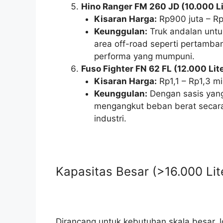
Hino Ranger FM 260 JD (10.000 Li
Kisaran Harga:
Rp900 juta – Rp1
Keunggulan:
Truk andalan untu
area off-road seperti pertamb
performa yang mumpuni.
Fuso Fighter FN 62 FL (12.000 Lit
Kisaran Harga:
Rp1,1 – Rp1,3 mil
Keunggulan:
Dengan sasis yang 
mengangkut beban berat secara 
industri.
Kapasitas Besar (>16.000 Lit
Dirancang untuk kebutuhan skala besar, log