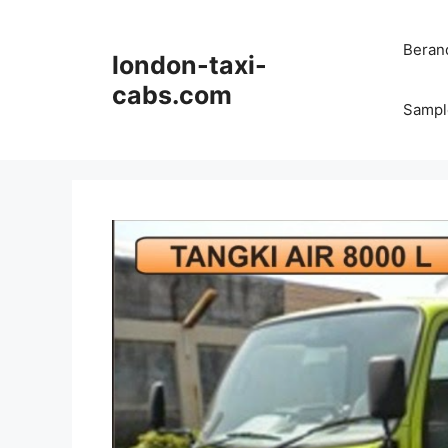
Langsung
ke
Beran
london-taxi-
isi
cabs.com
Sampl