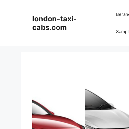
Langsung
ke
Beran
london-taxi-
isi
cabs.com
Sampl