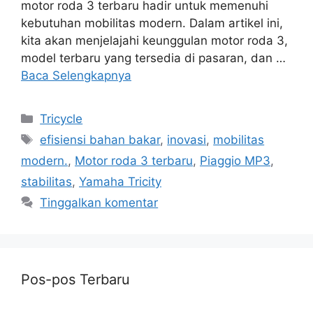
motor roda 3 terbaru hadir untuk memenuhi
kebutuhan mobilitas modern. Dalam artikel ini,
kita akan menjelajahi keunggulan motor roda 3,
model terbaru yang tersedia di pasaran, dan …
Baca Selengkapnya
Kategori
Tricycle
Tag
efisiensi bahan bakar
,
inovasi
,
mobilitas
modern.
,
Motor roda 3 terbaru
,
Piaggio MP3
,
stabilitas
,
Yamaha Tricity
Tinggalkan komentar
Pos-pos Terbaru