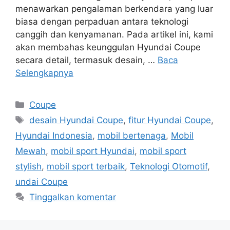
menawarkan pengalaman berkendara yang luar
biasa dengan perpaduan antara teknologi
canggih dan kenyamanan. Pada artikel ini, kami
akan membahas keunggulan Hyundai Coupe
secara detail, termasuk desain, …
Baca
Selengkapnya
Kategori
Coupe
Tag
desain Hyundai Coupe
,
fitur Hyundai Coupe
,
Hyundai Indonesia
,
mobil bertenaga
,
Mobil
Mewah
,
mobil sport Hyundai
,
mobil sport
stylish
,
mobil sport terbaik
,
Teknologi Otomotif
,
undai Coupe
Tinggalkan komentar