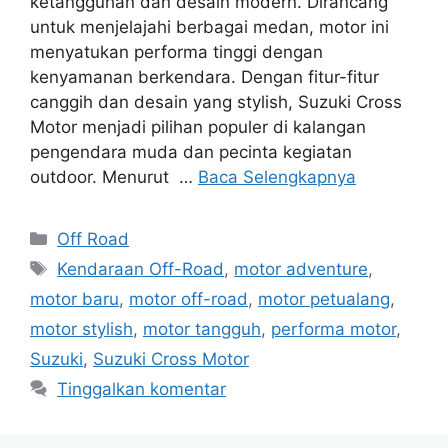
ketangguhan dan desain modern. Dirancang
untuk menjelajahi berbagai medan, motor ini
menyatukan performa tinggi dengan
kenyamanan berkendara. Dengan fitur-fitur
canggih dan desain yang stylish, Suzuki Cross
Motor menjadi pilihan populer di kalangan
pengendara muda dan pecinta kegiatan
outdoor. Menurut …
Baca Selengkapnya
Kategori
Off Road
Tag
Kendaraan Off-Road
,
motor adventure
,
motor baru
,
motor off-road
,
motor petualang
,
motor stylish
,
motor tangguh
,
performa motor
,
Suzuki
,
Suzuki Cross Motor
Tinggalkan komentar