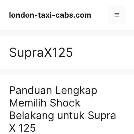
Langsung
ke
london-taxi-cabs.com
Menu
isi
SupraX125
Panduan Lengkap
Memilih Shock
Belakang untuk Supra
X 125