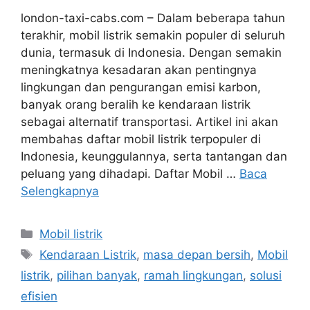
london-taxi-cabs.com – Dalam beberapa tahun
terakhir, mobil listrik semakin populer di seluruh
dunia, termasuk di Indonesia. Dengan semakin
meningkatnya kesadaran akan pentingnya
lingkungan dan pengurangan emisi karbon,
banyak orang beralih ke kendaraan listrik
sebagai alternatif transportasi. Artikel ini akan
membahas daftar mobil listrik terpopuler di
Indonesia, keunggulannya, serta tantangan dan
peluang yang dihadapi. Daftar Mobil …
Baca
Selengkapnya
Kategori
Mobil listrik
Tag
Kendaraan Listrik
,
masa depan bersih
,
Mobil
listrik
,
pilihan banyak
,
ramah lingkungan
,
solusi
efisien