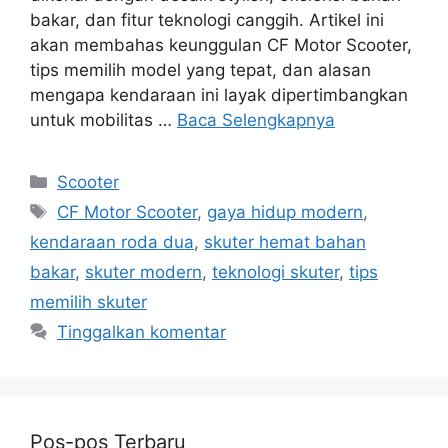
bakar, dan fitur teknologi canggih. Artikel ini
akan membahas keunggulan CF Motor Scooter,
tips memilih model yang tepat, dan alasan
mengapa kendaraan ini layak dipertimbangkan
untuk mobilitas …
Baca Selengkapnya
Kategori
Scooter
Tag
CF Motor Scooter
,
gaya hidup modern
,
kendaraan roda dua
,
skuter hemat bahan
bakar
,
skuter modern
,
teknologi skuter
,
tips
memilih skuter
Tinggalkan komentar
Pos-pos Terbaru