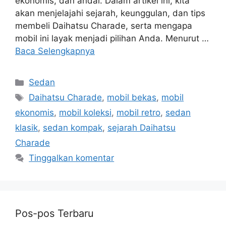
ekonomis, dan andal. Dalam artikel ini, kita
akan menjelajahi sejarah, keunggulan, dan tips
membeli Daihatsu Charade, serta mengapa
mobil ini layak menjadi pilihan Anda. Menurut …
Baca Selengkapnya
Kategori
Sedan
Tag
Daihatsu Charade
,
mobil bekas
,
mobil
ekonomis
,
mobil koleksi
,
mobil retro
,
sedan
klasik
,
sedan kompak
,
sejarah Daihatsu
Charade
Tinggalkan komentar
Pos-pos Terbaru