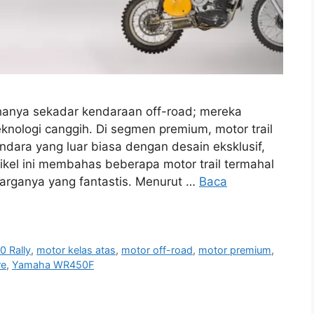
k hanya sekadar kendaraan off-road; mereka
knologi canggih. Di segmen premium, motor trail
ara yang luar biasa dengan desain eksklusif,
tikel ini membahas beberapa motor trail termahal
k harganya yang fantastis. Menurut …
Baca
 Rally
,
motor kelas atas
,
motor off-road
,
motor premium
,
re
,
Yamaha WR450F