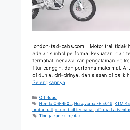
london-taxi-cabs.com – Motor trail tida
adalah simbol performa, kekuatan, dan te
termahal menawarkan pengalaman berkend
fitur canggih, dan performa maksimal. Ar
di dunia, ciri-cirinya, dan alasan di bali
Selengkapnya
Kategori
Off Road
Tag
Honda CRF450L
,
Husqvarna FE 501S
,
KTM 450
motor trail
,
motor trail termahal
,
off-road adventu
Tinggalkan komentar