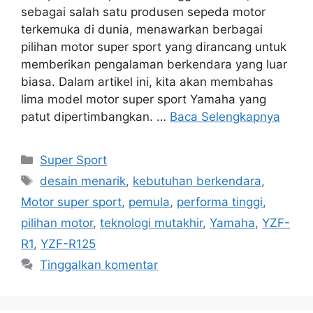
sebagai salah satu produsen sepeda motor
terkemuka di dunia, menawarkan berbagai
pilihan motor super sport yang dirancang untuk
memberikan pengalaman berkendara yang luar
biasa. Dalam artikel ini, kita akan membahas
lima model motor super sport Yamaha yang
patut dipertimbangkan. …
Baca Selengkapnya
Kategori
Super Sport
Tag
desain menarik
,
kebutuhan berkendara
,
Motor super sport
,
pemula
,
performa tinggi
,
pilihan motor
,
teknologi mutakhir
,
Yamaha
,
YZF-
R1
,
YZF-R125
Tinggalkan komentar