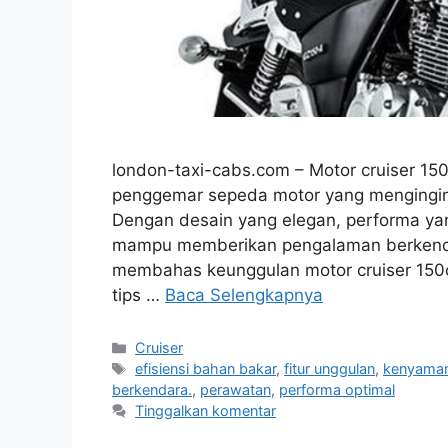
london-taxi-cabs.com – Motor cruiser 150
penggemar sepeda motor yang mengingi
Dengan desain yang elegan, performa yang
mampu memberikan pengalaman berkendar
membahas keunggulan motor cruiser 150cc
tips …
Baca Selengkapnya
Kategori
Cruiser
Tag
efisiensi bahan bakar
,
fitur unggulan
,
kenyama
berkendara.
,
perawatan
,
performa optimal
Tinggalkan komentar