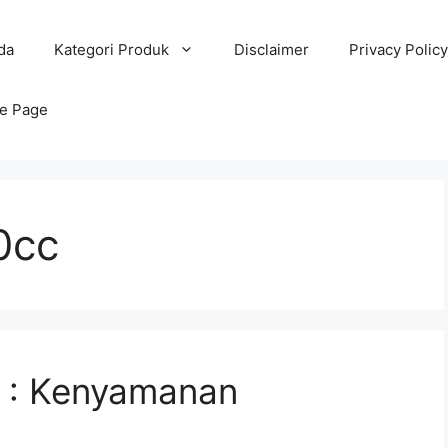
da
Kategori Produk
Disclaimer
Privacy Policy
e Page
0cc
c : Kenyamanan