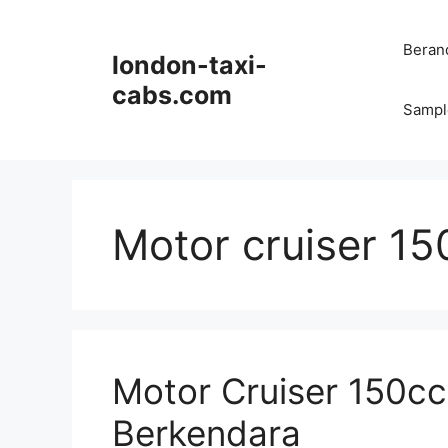
Langsung
ke
Beran
london-taxi-
isi
cabs.com
Sampl
Motor cruiser 15
Motor Cruiser 150c
Berkendara