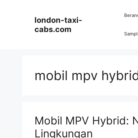
Langsung
ke
Beran
london-taxi-
isi
cabs.com
Sampl
mobil mpv hybri
Mobil MPV Hybrid:
Lingkungan