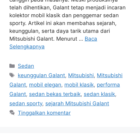
telah dihentikan, Galant tetap menjadi incaran
kolektor mobil klasik dan penggemar sedan
sporty. Artikel ini akan membahas sejarah,
keunggulan, serta daya tarik utama dari
Mitsubishi Galant. Menurut …
Baca
Selengkapnya
Kategori
Sedan
Tag
keunggulan Galant
,
Mitsubishi
,
Mitsubishi
Galant
,
mobil elegan
,
mobil klasik
,
performa
Galant
,
sedan bekas terbaik
,
sedan klasik
,
sedan sporty
,
sejarah Mitsubishi Galant
Tinggalkan komentar