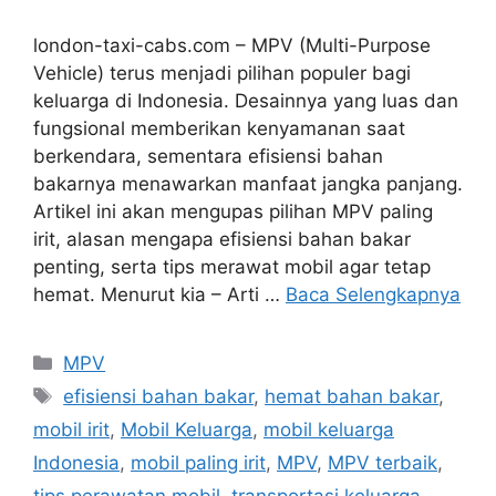
london-taxi-cabs.com – MPV (Multi-Purpose
Vehicle) terus menjadi pilihan populer bagi
keluarga di Indonesia. Desainnya yang luas dan
fungsional memberikan kenyamanan saat
berkendara, sementara efisiensi bahan
bakarnya menawarkan manfaat jangka panjang.
Artikel ini akan mengupas pilihan MPV paling
irit, alasan mengapa efisiensi bahan bakar
penting, serta tips merawat mobil agar tetap
hemat. Menurut kia – Arti …
Baca Selengkapnya
Kategori
MPV
Tag
efisiensi bahan bakar
,
hemat bahan bakar
,
mobil irit
,
Mobil Keluarga
,
mobil keluarga
Indonesia
,
mobil paling irit
,
MPV
,
MPV terbaik
,