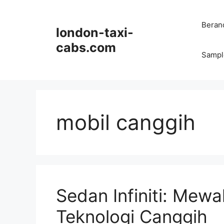
Langsung
ke
Beran
london-taxi-
isi
cabs.com
Sampl
mobil canggih
Sedan Infiniti: Mewa
Teknologi Canggih