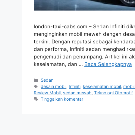
london-taxi-cabs.com – Sedan Infiniti dik
menginginkan mobil mewah dengan desain 
terkini. Dengan reputasi sebagai kend
dan performa, Infiniti sedan menghadirk
pengemudi dan penumpang. Artikel ini a
keselamatan, dan …
Baca Selengkapnya
Kategori
Sedan
Tag
desain mobil
,
Infiniti
,
keselamatan mobil
,
mobil
Review Mobil
,
sedan mewah
,
Teknologi Otomotif
Tinggalkan komentar