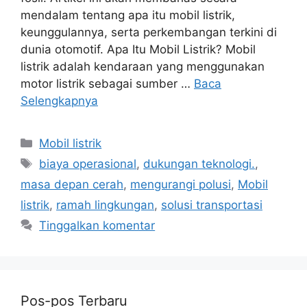
mendalam tentang apa itu mobil listrik,
keunggulannya, serta perkembangan terkini di
dunia otomotif. Apa Itu Mobil Listrik? Mobil
listrik adalah kendaraan yang menggunakan
motor listrik sebagai sumber …
Baca
Selengkapnya
Kategori
Mobil listrik
Tag
biaya operasional
,
dukungan teknologi.
,
masa depan cerah
,
mengurangi polusi
,
Mobil
listrik
,
ramah lingkungan
,
solusi transportasi
Tinggalkan komentar
Pos-pos Terbaru