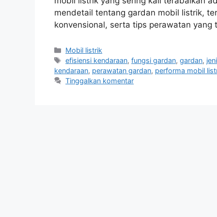
mobil listrik yang sering kali terabaikan
mendetail tentang gardan mobil listrik, t
konvensional, serta tips perawatan yang 
Kategori
Mobil listrik
Tag
efisiensi kendaraan
,
fungsi gardan
,
gardan
,
jen
kendaraan
,
perawatan gardan
,
performa mobil list
Tinggalkan komentar