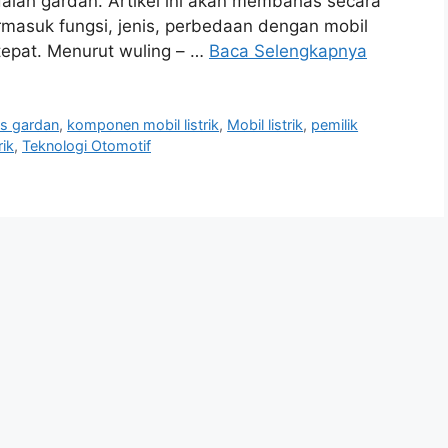
 adalah gardan. Artikel ini akan membahas secara
ermasuk fungsi, jenis, perbedaan dengan mobil
tepat. Menurut wuling – …
Baca Selengkapnya
is gardan
,
komponen mobil listrik
,
Mobil listrik
,
pemilik
rik
,
Teknologi Otomotif