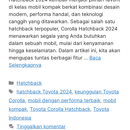
di kelas mobil kompak berkat kombinasi desain
modern, performa handal, dan teknologi
canggih yang ditawarkan. Sebagai salah satu
hatchback terpopuler, Corolla Hatchback 2024
menawarkan segala yang Anda butuhkan
dalam sebuah mobil, mulai dari kenyamanan
hingga keselamatan. Dalam artikel ini, kita akan
mengupas tuntas berbagai fitur …
Baca
Selengkapnya
Kategori
Hatchback
Tag
hatchback Toyota 2024
,
keunggulan Toyota
Corolla
,
mobil dengan performa terbaik
,
mobil
kompak
,
Toyota Corolla Hatchback
,
Toyota
Indonesia
Tinggalkan komentar