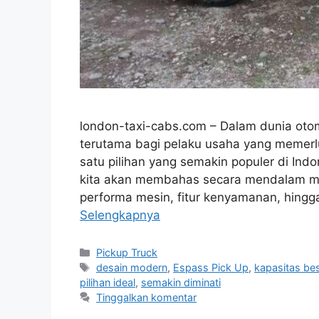
london-taxi-cabs.com – Dalam dunia otomo
terutama bagi pelaku usaha yang memer
satu pilihan yang semakin populer di Indo
kita akan membahas secara mendalam men
performa mesin, fitur kenyamanan, hing
Selengkapnya
Kategori
Pickup Truck
Tag
desain modern
,
Espass Pick Up
,
kapasitas be
pilihan ideal
,
semakin diminati
Tinggalkan komentar