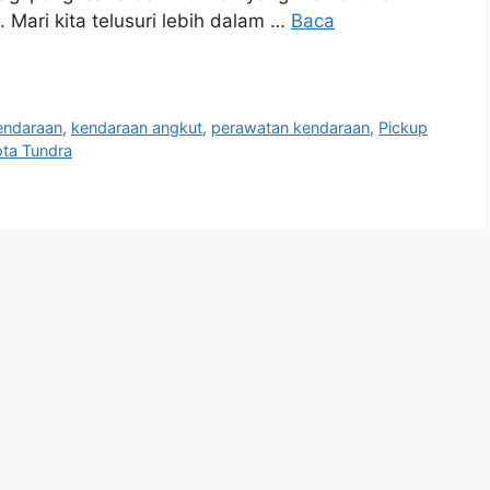
Mari kita telusuri lebih dalam …
Baca
Kendaraan
,
kendaraan angkut
,
perawatan kendaraan
,
Pickup
ta Tundra