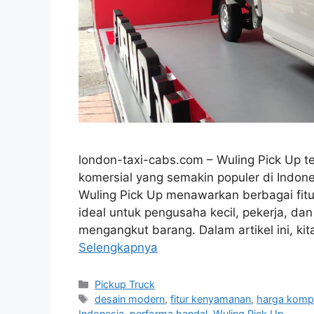
london-taxi-cabs.com – Wuling Pick Up te
komersial yang semakin populer di Indone
Wuling Pick Up menawarkan berbagai fitu
ideal untuk pengusaha kecil, pekerja, d
mengangkut barang. Dalam artikel ini, k
Selengkapnya
Kategori
Pickup Truck
Tag
desain modern
,
fitur kenyamanan
,
harga kompe
Indonesia
,
performa handal
,
Wuling Pick Up