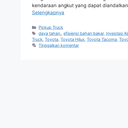
kendaraan angkut yang dapat diandalkan. 
Selengkapnya
Kategori
Pickup Truck
Tag
daya tahan.
,
efisiensi bahan bakar
,
Investasi 
Truck
,
Toyota
,
Toyota Hilux
,
Toyota Tacoma
,
Toyo
Tinggalkan komentar