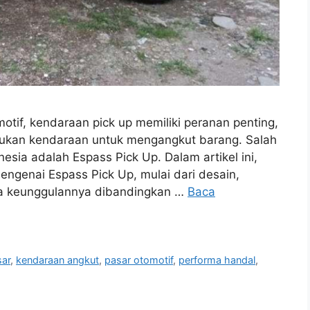
tif, kendaraan pick up memiliki peranan penting,
lukan kendaraan untuk mengangkut barang. Salah
nesia adalah Espass Pick Up. Dalam artikel ini,
genai Espass Pick Up, mulai dari desain,
ga keunggulannya dibandingkan …
Baca
sar
,
kendaraan angkut
,
pasar otomotif
,
performa handal
,