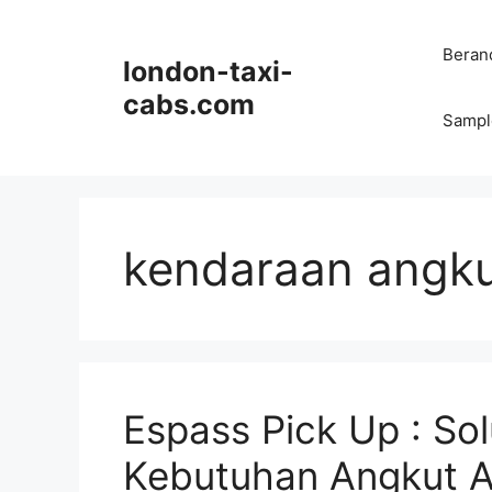
Langsung
ke
Beran
london-taxi-
isi
cabs.com
Sampl
kendaraan angk
Espass Pick Up : Sol
Kebutuhan Angkut 