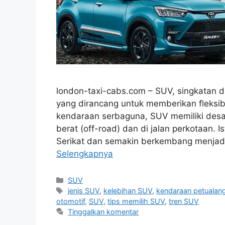
london-taxi-cabs.com – SUV, singkatan dar
yang dirancang untuk memberikan fleksibi
kendaraan serbaguna, SUV memiliki de
berat (off-road) dan di jalan perkotaan. I
Serikat dan semakin berkembang menjadi
Selengkapnya
Kategori
SUV
Tag
jenis SUV
,
kelebihan SUV
,
kendaraan petualan
otomotif
,
SUV
,
tips memilih SUV
,
tren SUV
Tinggalkan komentar