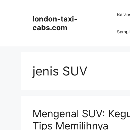
Langsung
ke
Beran
london-taxi-
isi
cabs.com
Sampl
jenis SUV
Mengenal SUV: Kegu
Tips Memilihnya