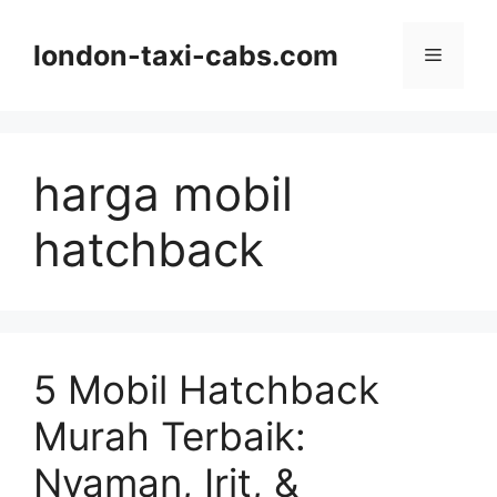
Langsung
ke
london-taxi-cabs.com
Menu
isi
harga mobil
hatchback
5 Mobil Hatchback
Murah Terbaik:
Nyaman, Irit, &