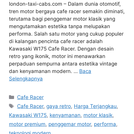
london-taxi-cabs.com – Dalam dunia otomotif,
tren motor bergaya cafe racer semakin diminati,
terutama bagi penggemar motor klasik yang
mengutamakan estetika tanpa melupakan
performa. Salah satu motor yang cukup populer
di kalangan pencinta cafe racer adalah
Kawasaki W175 Cafe Racer. Dengan desain
retro yang ikonik, motor ini menawarkan
perpaduan sempurna antara estetika vintage
dan kenyamanan modern. …
Baca
Selengkapnya
Kategori
Cafe Racer
Tag
Cafe Racer
,
gaya retro
,
Harga Terjangkau
,
Kawasaki W175
,
kenyamanan
,
motor klasik
,
motor premium
,
penggemar motor
,
performa
,
teknologi modern