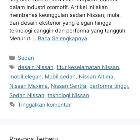
dalam industri otomotif. Artikel ini akan
membahas keunggulan sedan Nissan, mulai
dari desain eksterior yang elegan hingga
teknologi canggih dan performa yang tangguh.
Menurut …
Baca Selengkapnya
Kategori
Sedan
Tag
desain Nissan
,
fitur keselamatan Nissan
,
mobil elegan
,
Mobil sedan
,
Nissan Altima
,
Nissan Maxima
,
Nissan Sentra
,
performa tinggi
,
Sedan Nissan
,
teknologi Nissan
Tinggalkan komentar
Pos-pos Terbaru