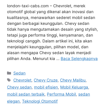
london-taxi-cabs.com – Chevrolet, merek
otomotif global yang dikenal akan inovasi dan
kualitasnya, menawarkan sederet mobil sedan
dengan berbagai keunggulan. Chevy sedan
tidak hanya mengutamakan desain yang stylish,
tetapi juga performa tinggi, kenyamanan, dan
teknologi canggih. Dalam artikel ini, kita akan
menjelajahi keunggulan, pilihan model, dan
alasan mengapa Chevy sedan layak menjadi
pilihan Anda. Menurut kia …
Baca Selengkapnya
Kategori
Sedan
Tag
Chevrolet
,
Chevy Cruze
,
Chevy Malibu
,
Chevy sedan
,
mobil efisien
,
Mobil Keluarga
,
mobil sedan terbaik
,
Performa Mobil
,
sedan
elegan
,
Teknologi Otomotif