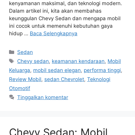
kenyamanan maksimal, dan teknologi modern.
Dalam artikel ini, kita akan membahas
keunggulan Chevy Sedan dan mengapa mobil
ini cocok untuk memenuhi kebutuhan gaya
hidup …
Baca Selengkapnya
Kategori
Sedan
Tag
Chevy sedan
,
keamanan kendaraan
,
Mobil
Keluarga
,
mobil sedan elegan
,
performa tinggi
,
Review Mobil
,
sedan Chevrolet
,
Teknologi
Otomotif
Tinggalkan komentar
Chevy Sedan: Mobil