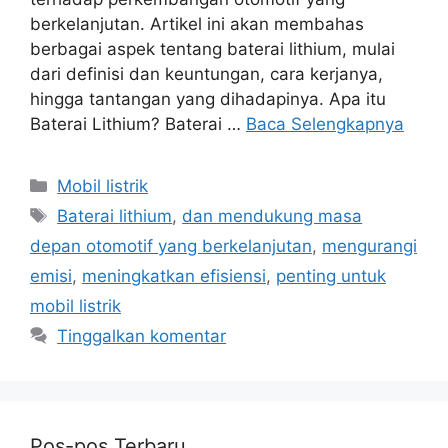
berkelanjutan. Artikel ini akan membahas
berbagai aspek tentang baterai lithium, mulai
dari definisi dan keuntungan, cara kerjanya,
hingga tantangan yang dihadapinya. Apa itu
Baterai Lithium? Baterai …
Baca Selengkapnya
Kategori
Mobil listrik
Tag
Baterai lithium
,
dan mendukung masa
depan otomotif yang berkelanjutan
,
mengurangi
emisi
,
meningkatkan efisiensi
,
penting untuk
mobil listrik
Tinggalkan komentar
Pos-pos Terbaru