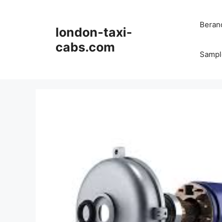
Langsung
ke
Beran
london-taxi-
isi
cabs.com
Sampl