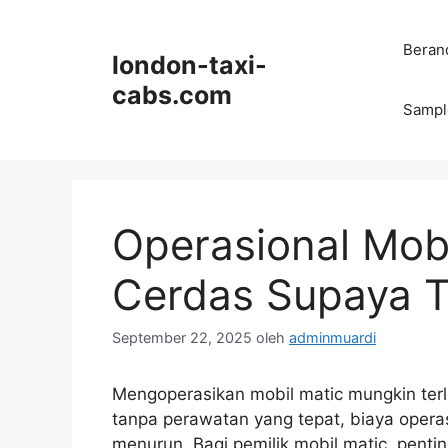
Langsung
ke
Beran
london-taxi-
isi
cabs.com
Sampl
Operasional Mobi
Cerdas Supaya T
September 22, 2025
oleh
adminmuardi
Mengoperasikan mobil matic mungkin terl
tanpa perawatan yang tepat, biaya oper
menurun. Bagi pemilik mobil matic, pen