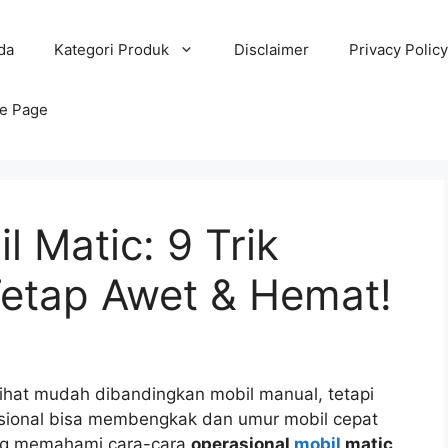
da
Kategori Produk
Disclaimer
Privacy Policy
e Page
l Matic: 9 Trik
etap Awet & Hemat!
ihat mudah dibandingkan mobil manual, tetapi
asional bisa membengkak dan umur mobil cepat
ting memahami cara-cara
operasional
mobil
matic