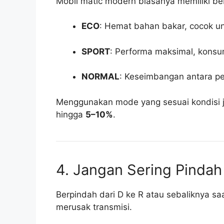
Mobil matic modern biasanya memiliki b
ECO
: Hemat bahan bakar, cocok un
SPORT
: Performa maksimal, konsum
NORMAL
: Keseimbangan antara pe
Menggunakan mode yang sesuai kondisi
hingga
5–10%
.
4. Jangan Sering Pindah 
Berpindah dari D ke R atau sebaliknya sa
merusak transmisi.